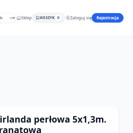
Sklep
Zaloguj się
Rejestracja
KOSZYK
0
irlanda perłowa 5x1,3m.
ranatowa