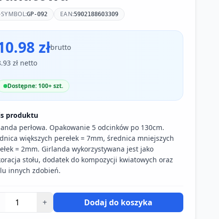
SYMBOL:
EAN:
GP-092
5902188603309
10.98 zł
brutto
8.93 zł netto
Dostępne: 100+ szt.
is produktu
landa perłowa. Opakowanie 5 odcinków po 130cm.
dnica większych perełek = 7mm, średnica mniejszych
ełek = 2mm. Girlanda wykorzystywana jest jako
oracja stołu, dodatek do kompozycji kwiatowych oraz
lu innych zdobień.
+
Dodaj do koszyka