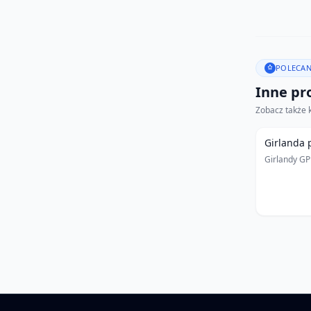
POLECAN
Inne pro
Zobacz także 
Girlanda 
Girlandy G