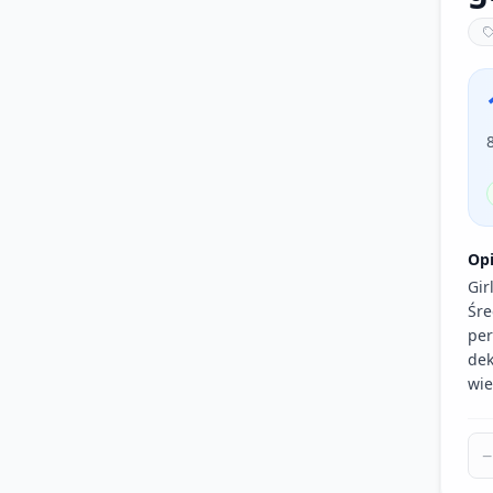
Op
Gir
Śre
per
dek
wie
−