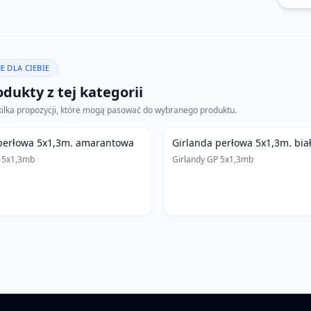
E DLA CIEBIE
dukty z tej kategorii
kilka propozycji, które mogą pasować do wybranego produktu.
perłowa 5x1,3m. amarantowa
Girlanda perłowa 5x1,3m. bia
P 5x1,3mb
Girlandy GP 5x1,3mb