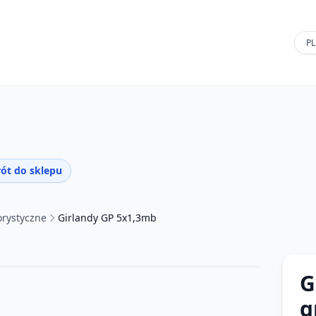
ót do sklepu
orystyczne
Girlandy GP 5x1,3mb
G
g