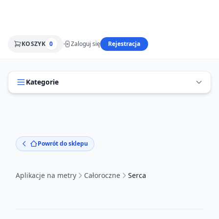
KOSZYK
0
Zaloguj się
Rejestracja
Kategorie
Powrót do sklepu
Aplikacje na metry
Całoroczne
Serca