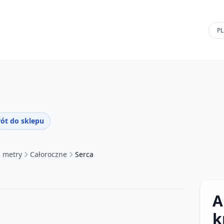
ót do sklepu
a metry
Całoroczne
Serca
A
k