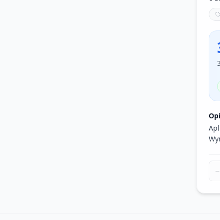
Op
Apl
Wym
−