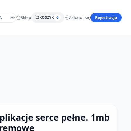
Sklep
Zaloguj się
Rejestracja
KOSZYK
0
plikacje serce pełne. 1mb
remowe