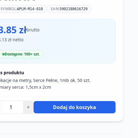
SYMBOL:
EAN:
APLM-M14-010
5902188616729
3.85 zł
brutto
3.13 zł netto
Dostępne: 100+ szt.
is produktu
ikacje na metry, Serce Pełne, 1mb ok. 50 szt.
iary serca: 1,5cm x 2cm
+
Dodaj do koszyka