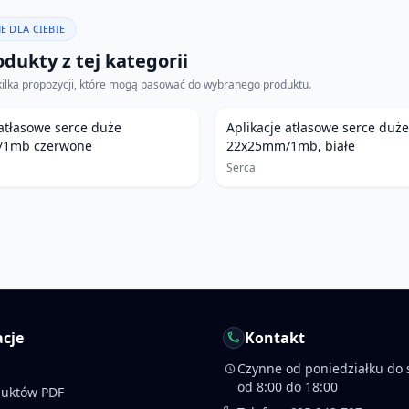
E DLA CIEBIE
dukty z tej kategorii
kilka propozycji, które mogą pasować do wybranego produktu.
 atłasowe serce duże
Aplikacje atłasowe serce duże
/1mb czerwone
22x25mm/1mb, białe
Serca
cje
Kontakt
Czynne od poniedziałku do 
od 8:00 do 18:00
duktów PDF