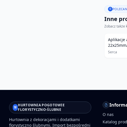
POLECAN
Inne pro
Zobacz także 
Aplikacje
22x25mm
Serca
Informa
HURTOWNIA POGOTOWIE
FLORYSTYCZNO-ŚLUBNE
O nas
Hurtownia z dekoracjami i dodatkami
Katalog pro
florystyczno ślubnymi. Import bezpośredni