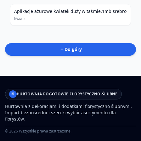
Aplikacje ażurowe kwiatek duży w taśmie,1mb srebro
Kwiatki
Do góry
HURTOWNIA POGOTOWIE FLORYSTYCZNO-ŚLUBNE
Hurtownia z dekoracjami i dodatkami florystyczno ślubnymi.
Import bezpośredni i szeroki wybór asortymentu dla
florystów.
©
2026
Wszystkie prawa zastrzeżone.