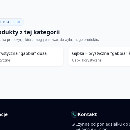
E DLA CIEBIE
dukty z tej kategorii
kilka propozycji, które mogą pasować do wybranego produktu.
rystyczna "gabbia" duża
Gąbka Florystyczna "gabbia" 
styczne
Gąbki florystyczne
cje
Kontakt
Czynne od poniedziałku do 
od 8:00 do 18:00