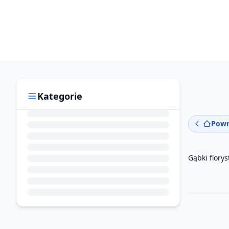
Kategorie
Powr
Gąbki flory