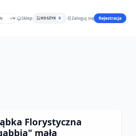
Sklep
Zaloguj się
Rejestracja
KOSZYK
0
ąbka Florystyczna
gabbia" mała