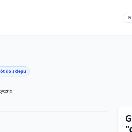
ót do sklepu
styczne
G
"