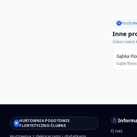
POLECAN
Inne pro
Zobacz także 
Gąbka Flo
Gąbki flory
Informa
HURTOWNIA POGOTOWIE
FLORYSTYCZNO-ŚLUBNE
O nas
Hurtownia z dekoracjami i dodatkami