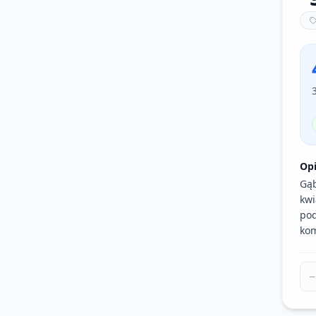
Op
Gąb
kwi
pod
kom
−