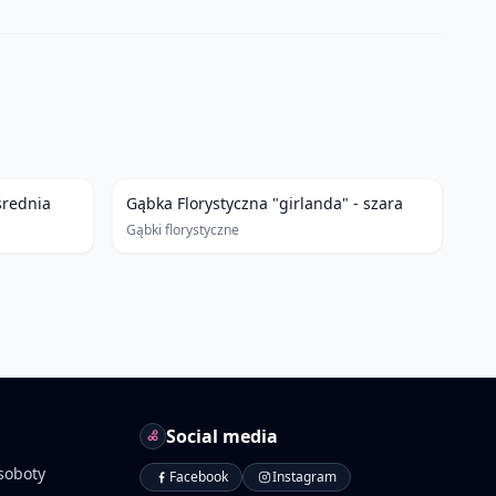
średnia
Gąbka Florystyczna "girlanda" - szara
Gąbki florystyczne
Social media
soboty
Facebook
Instagram