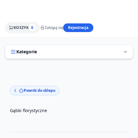
KOSZYK
0
Zaloguj się
Rejestracja
Kategorie
Powrót do sklepu
Gąbki florystyczne