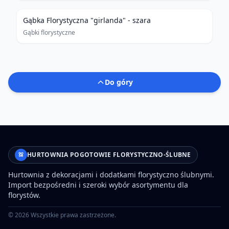
Gąbka Florystyczna "girlanda" - szara
Gąbki florystyczne
Do góry
HURTOWNIA POGOTOWIE FLORYSTYCZNO-ŚLUBNE
Hurtownia z dekoracjami i dodatkami florystyczno ślubnymi.
Import bezpośredni i szeroki wybór asortymentu dla
florystów.
©
2026
Wszystkie prawa zastrzeżone.