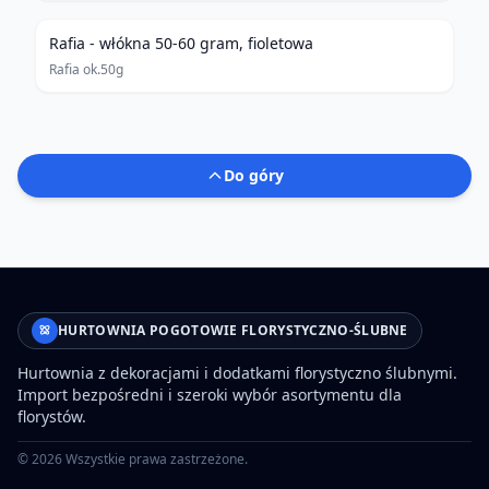
Rafia - włókna 50-60 gram, fioletowa
Rafia ok.50g
Do góry
HURTOWNIA POGOTOWIE FLORYSTYCZNO-ŚLUBNE
Hurtownia z dekoracjami i dodatkami florystyczno ślubnymi.
Import bezpośredni i szeroki wybór asortymentu dla
florystów.
©
2026
Wszystkie prawa zastrzeżone.