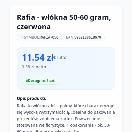
Rafia - włókna 50-60 gram,
czerwona
SYMBOL:
EAN:
RAFIA-050
5902188618679
11.54 zł
brutto
9.38 zł netto
Dostępne: 1 szt.
Opis produktu
Rafia to włókno z liści palmy, które charakteryzuje
się wysoką wytrzymałością. Idealna do pakowania
prezentów, zdobienia kartek. Powszechnie
stosowana we florystyce. 1 opakowanie - ok. 50-
60gram, długość włókna ok. 1m.