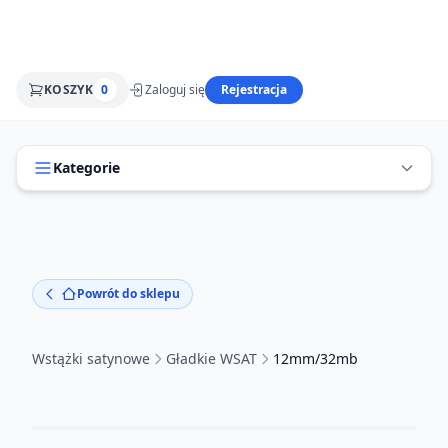
KOSZYK
0
Zaloguj się
Rejestracja
Kategorie
Powrót do sklepu
Wstążki satynowe
Gładkie WSAT
12mm/32mb