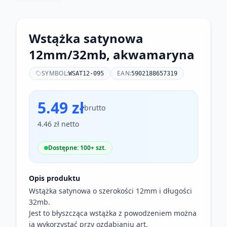
Wstążka satynowa
12mm/32mb, akwamaryna
SYMBOL:
EAN:
WSAT12-095
5902188657319
5.49 zł
brutto
4.46 zł netto
Dostępne: 100+ szt.
Opis produktu
Wstążka satynowa o szerokości 12mm i długości
32mb.
Jest to błyszcząca wstążka z powodzeniem można
ją wykorzystać przy ozdabianiu art.