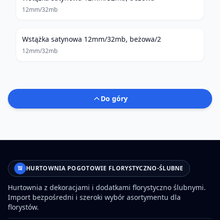
12mm/32mb
Wstążka satynowa 12mm/32mb, beżowa/2
12mm/32mb
Do góry
HURTOWNIA POGOTOWIE FLORYSTYCZNO-ŚLUBNE
Hurtownia z dekoracjami i dodatkami florystyczno ślubnymi.
Import bezpośredni i szeroki wybór asortymentu dla
florystów.