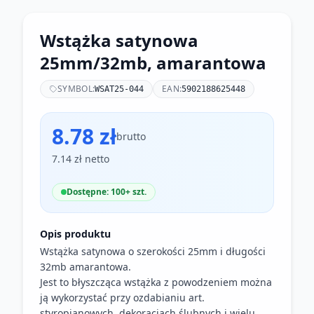
Wstążka satynowa
25mm/32mb, amarantowa
SYMBOL:
EAN:
WSAT25-044
5902188625448
8.78 zł
brutto
7.14 zł netto
Dostępne: 100+ szt.
Opis produktu
Wstążka satynowa o szerokości 25mm i długości
32mb amarantowa.
Jest to błyszcząca wstążka z powodzeniem można
ją wykorzystać przy ozdabianiu art.
styropianowych, dekoracjach ślubnych i wielu