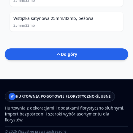
25mm/32mb
Wstążka satynowa 25mm/32mb, beżowa
25mm/32mb
Do góry
HURTOWNIA POGOTOWIE FLORYSTYCZNO-ŚLUBNE
Hurtownia z dekoracjami i dodatkami florystyczno ślubnymi.
Import bezpośredni i szeroki wybór asortymentu dla
florystów.
©
2026
Wszystkie prawa zastrzeżone.