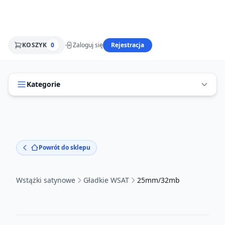
KOSZYK
0
Zaloguj się
Rejestracja
Kategorie
Powrót do sklepu
Wstążki satynowe
Gładkie WSAT
25mm/32mb