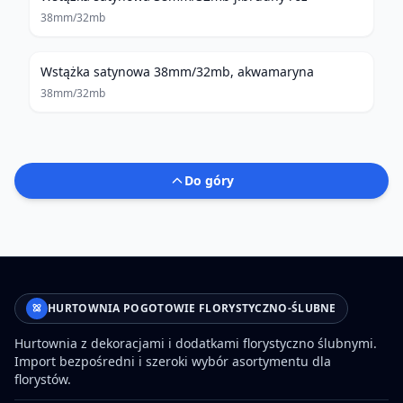
38mm/32mb
Wstążka satynowa 38mm/32mb, akwamaryna
38mm/32mb
Do góry
HURTOWNIA POGOTOWIE FLORYSTYCZNO-ŚLUBNE
Hurtownia z dekoracjami i dodatkami florystyczno ślubnymi.
Import bezpośredni i szeroki wybór asortymentu dla
florystów.