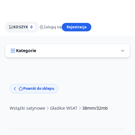
KOSZYK
0
Zaloguj się
Rejestracja
Kategorie
Powrót do sklepu
Wstążki satynowe
Gładkie WSAT
38mm/32mb