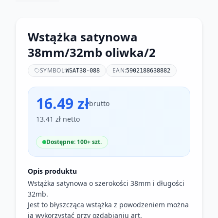
Wstążka satynowa
38mm/32mb oliwka/2
SYMBOL:
EAN:
WSAT38-088
5902188638882
16.49 zł
brutto
13.41 zł netto
Dostępne: 100+ szt.
Opis produktu
Wstążka satynowa o szerokości 38mm i długości
32mb.
Jest to błyszcząca wstążka z powodzeniem można
ją wykorzystać przy ozdabianiu art.