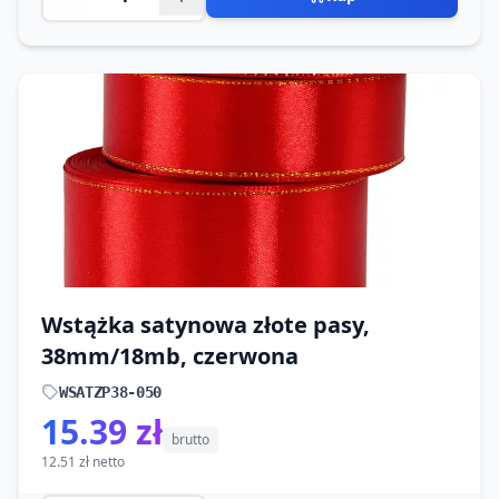
Wstążka satynowa złote pasy,
38mm/18mb, czerwona
WSATZP38-050
15.39 zł
brutto
12.51 zł netto