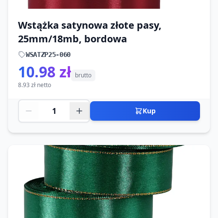
Wstążka satynowa złote pasy,
25mm/18mb, bordowa
WSATZP25-060
10.98 zł
brutto
8.93 zł netto
Kup