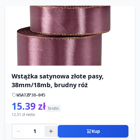
Wstążka satynowa złote pasy,
38mm/18mb, brudny róż
WSATZP38-045
15.39 zł
brutto
12.51 zł netto
Kup