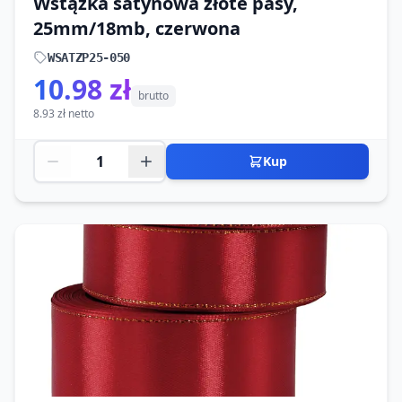
Wstążka satynowa złote pasy,
25mm/18mb, czerwona
WSATZP25-050
10.98 zł
brutto
8.93 zł netto
Kup