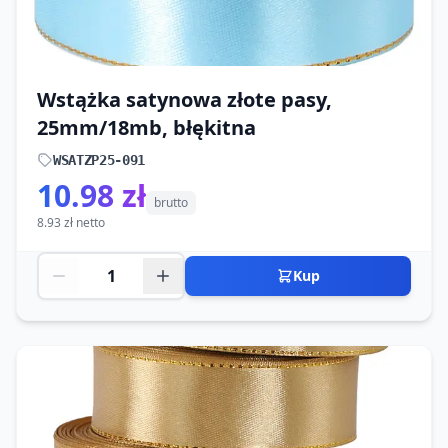
Wstążka satynowa złote pasy,
25mm/18mb, błękitna
WSATZP25-091
10.98 zł
brutto
8.93 zł netto
Kup