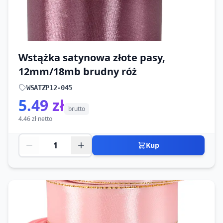
Wstążka satynowa złote pasy,
12mm/18mb brudny róż
WSATZP12-045
5.49 zł
brutto
4.46 zł netto
Kup