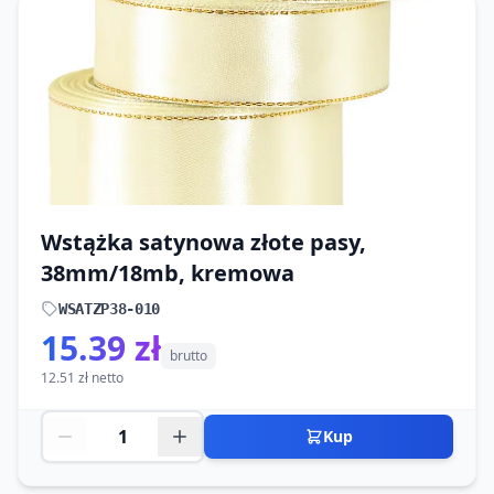
Wstążka satynowa złote pasy,
38mm/18mb, kremowa
WSATZP38-010
15.39 zł
brutto
12.51 zł netto
Kup