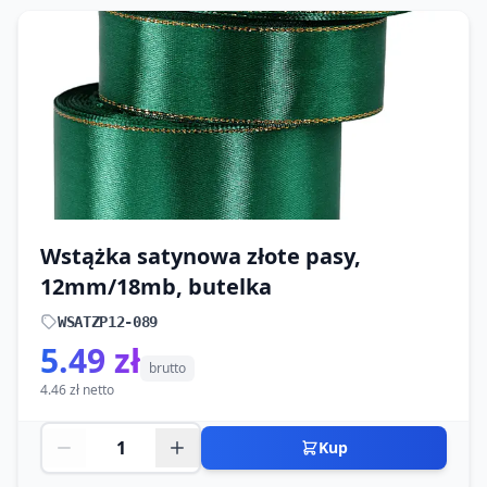
Wstążka satynowa złote pasy,
12mm/18mb, butelka
WSATZP12-089
5.49 zł
brutto
4.46 zł netto
Kup