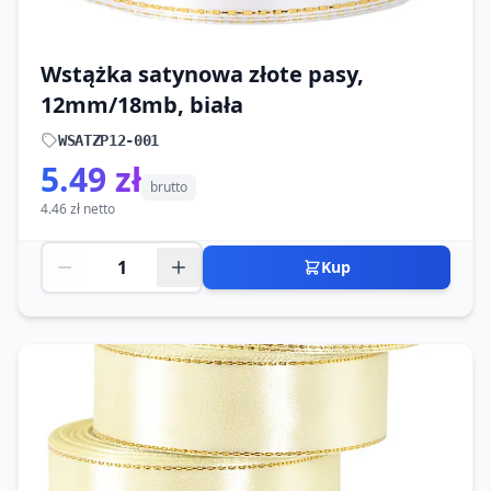
Wstążka satynowa złote pasy,
12mm/18mb, biała
WSATZP12-001
5.49 zł
brutto
4.46 zł netto
Kup