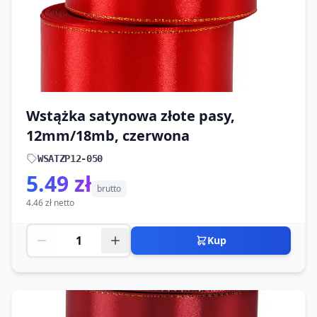
Wstążka satynowa złote pasy,
12mm/18mb, czerwona
WSATZP12-050
5.49 zł
brutto
4.46 zł netto
Kup