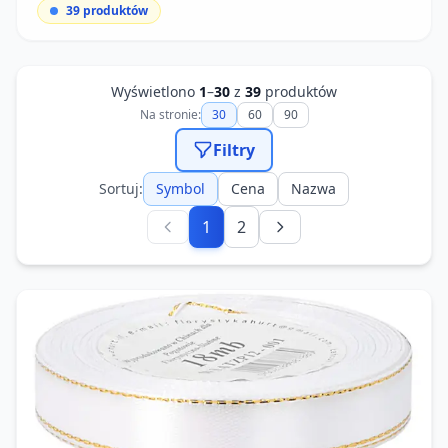
39
produktów
Wyświetlono
1
–
30
z
39
produktów
Na stronie:
30
60
90
Filtry
Sortuj:
Symbol
Cena
Nazwa
1
2