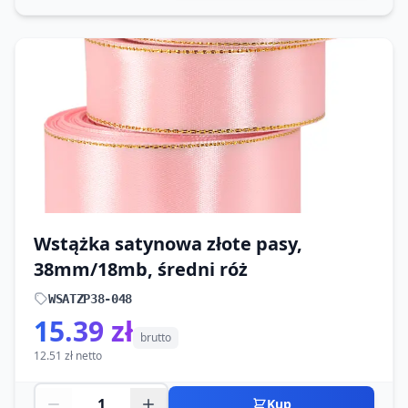
Wstążka satynowa złote pasy,
38mm/18mb, średni róż
WSATZP38-048
15.39 zł
brutto
12.51 zł netto
Kup