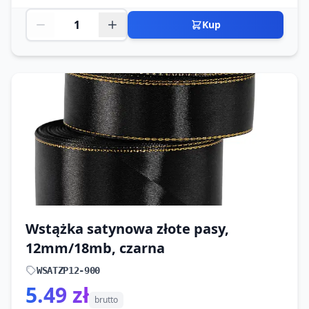
Kup
Wstążka satynowa złote pasy,
12mm/18mb, czarna
WSATZP12-900
5.49 zł
brutto