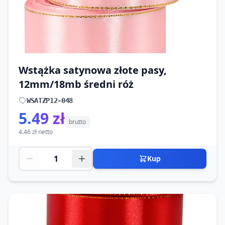
Wstążka satynowa złote pasy,
12mm/18mb średni róż
WSATZP12-048
5.49 zł
brutto
4.46 zł netto
Kup