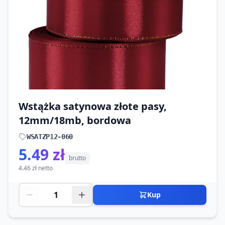
Wstążka satynowa złote pasy,
12mm/18mb, bordowa
WSATZP12-060
5.49 zł
brutto
4.46 zł netto
Kup