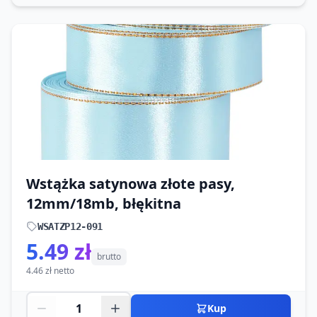
Wstążka satynowa złote pasy,
12mm/18mb, błękitna
WSATZP12-091
5.49 zł
brutto
4.46 zł netto
Kup