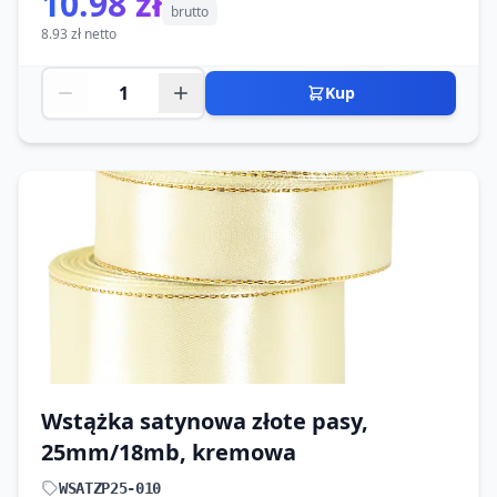
10.98 zł
brutto
8.93 zł netto
Kup
Wstążka satynowa złote pasy,
25mm/18mb, kremowa
WSATZP25-010