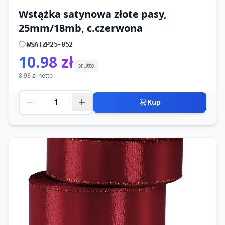
Wstążka satynowa złote pasy,
25mm/18mb, c.czerwona
WSATZP25-052
10.98 zł
brutto
8.93 zł netto
Kup