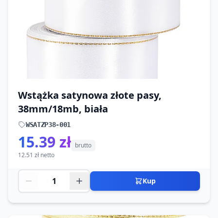
Wstążka satynowa złote pasy,
38mm/18mb, biała
WSATZP38-001
15.39 zł
brutto
12.51 zł netto
Kup