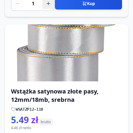
Kup
Wstążka satynowa złote pasy,
12mm/18mb, srebrna
WSATZP12-110
5.49 zł
brutto
4.46 zł netto