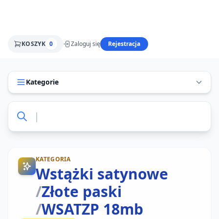
KOSZYK
0
Zaloguj się
Rejestracja
Kategorie
KATEGORIA
Wstążki satynowe
/
Złote paski
/
WSATZP 18mb