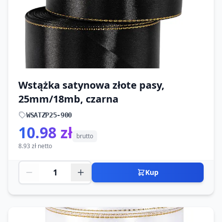
Wstążka satynowa złote pasy,
25mm/18mb, czarna
WSATZP25-900
10.98 zł
brutto
8.93 zł netto
Kup