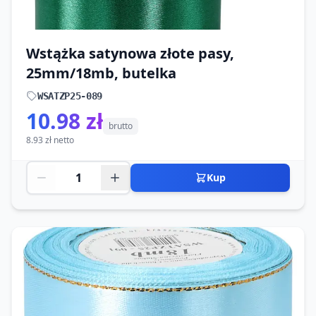
Wstążka satynowa złote pasy,
25mm/18mb, butelka
WSATZP25-089
10.98 zł
brutto
8.93 zł netto
Kup