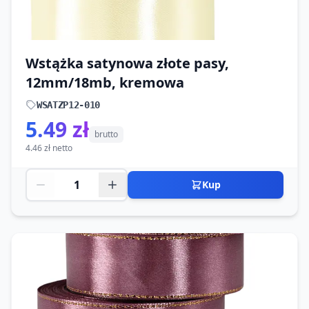
Wstążka satynowa złote pasy,
12mm/18mb, kremowa
WSATZP12-010
5.49 zł
brutto
4.46 zł netto
Kup