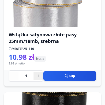
Wstążka satynowa złote pasy,
25mm/18mb, srebrna
WSATZP25-110
10.98 zł
brutto
8.93 zł netto
Kup