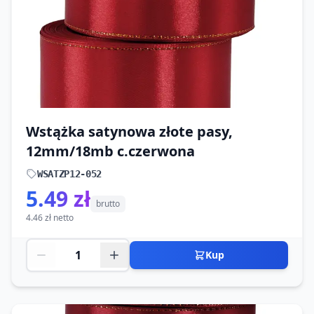
Wstążka satynowa złote pasy,
12mm/18mb c.czerwona
WSATZP12-052
5.49 zł
brutto
4.46 zł netto
Kup