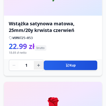
Wstążka satynowa matowa,
25mm/20y krwista czerwień
WSMAT25-053
22.99 zł
brutto
18.69 zł netto
Kup
🌹