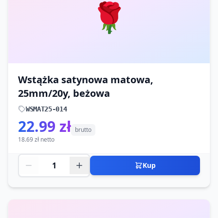
🌹
Wstążka satynowa matowa,
25mm/20y, beżowa
WSMAT25-014
22.99 zł
brutto
18.69 zł netto
Kup