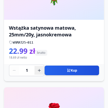
Wstążka satynowa matowa,
25mm/20y, jasnokremowa
WSMAT25-011
22.99 zł
brutto
18.69 zł netto
Kup