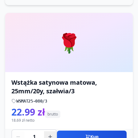
🌹
Wstążka satynowa matowa,
25mm/20y, szałwia/3
WSMAT25-080/3
22.99 zł
brutto
18.69 zł netto
Kup