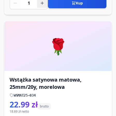
Kup
🌹
Wstążka satynowa matowa,
25mm/20y, morelowa
WSMAT25-034
22.99 zł
brutto
18.69 zł netto