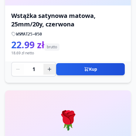
Wstążka satynowa matowa,
25mm/20y, czerwona
WSMAT25-050
22.99 zł
brutto
18.69 zł netto
Kup
🌹