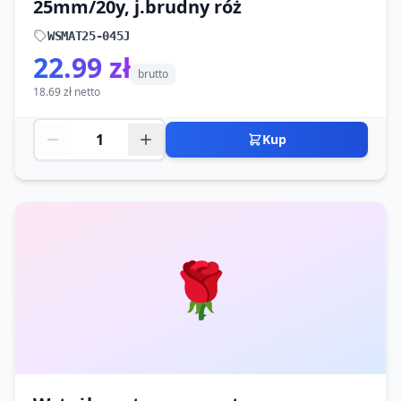
25mm/20y, j.brudny róż
WSMAT25-045J
22.99 zł
brutto
18.69 zł netto
Kup
🌹