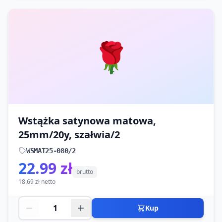
🌹
Wstążka satynowa matowa,
25mm/20y, szałwia/2
WSMAT25-080/2
22.99 zł
brutto
18.69 zł netto
Kup