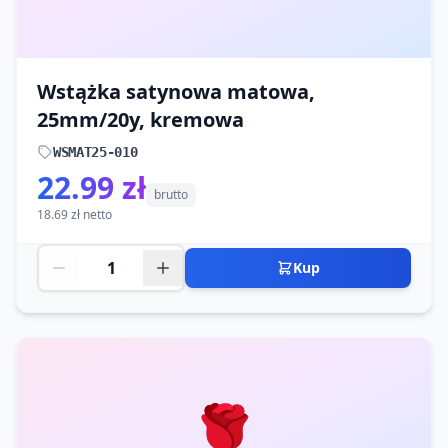
Wstążka satynowa matowa,
25mm/20y, kremowa
WSMAT25-010
22.99 zł
brutto
18.69 zł netto
Kup
🌹