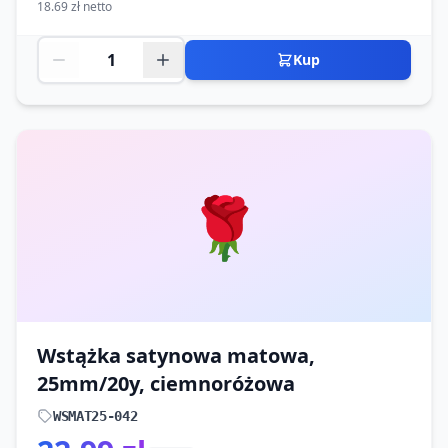
18.69 zł netto
Kup
🌹
Wstążka satynowa matowa,
25mm/20y, ciemnoróżowa
WSMAT25-042