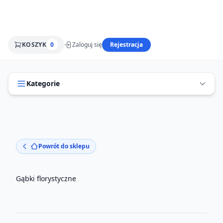
KOSZYK
0
Zaloguj się
Rejestracja
Kategorie
Powrót do sklepu
Gąbki florystyczne