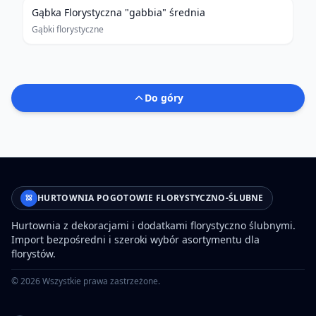
Gąbka Florystyczna "gabbia" średnia
Gąbki florystyczne
Do góry
HURTOWNIA POGOTOWIE FLORYSTYCZNO-ŚLUBNE
Hurtownia z dekoracjami i dodatkami florystyczno ślubnymi.
Import bezpośredni i szeroki wybór asortymentu dla
florystów.
©
2026
Wszystkie prawa zastrzeżone.