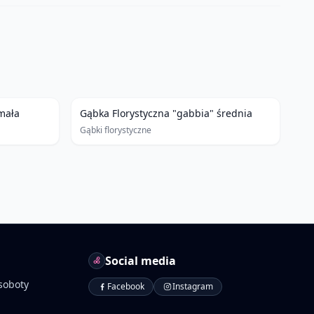
mała
Gąbka Florystyczna "gabbia" średnia
Gąbki florystyczne
Social media
soboty
Facebook
Instagram