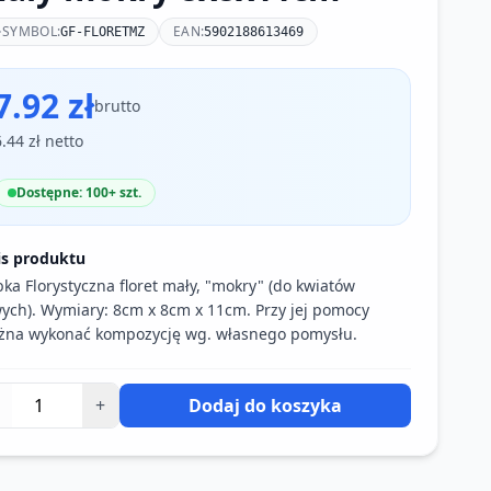
SYMBOL:
EAN:
GF-FLORETMZ
5902188613469
7.92 zł
brutto
6.44 zł netto
Dostępne: 100+ szt.
is produktu
ka Florystyczna floret mały, "mokry" (do kwiatów
ych). Wymiary: 8cm x 8cm x 11cm. Przy jej pomocy
na wykonać kompozycję wg. własnego pomysłu.
+
Dodaj do koszyka