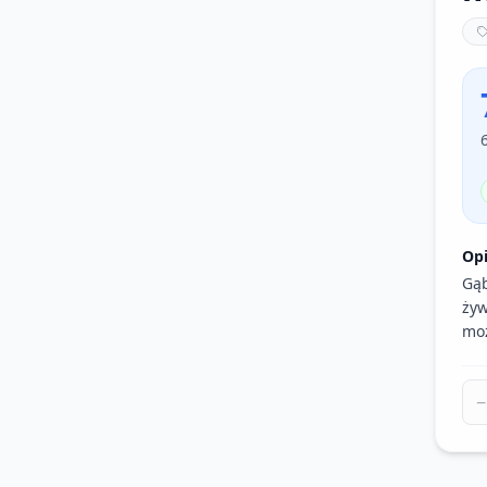
Op
Gąb
żyw
moż
−