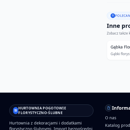
POLECAN
Inne pro
Zobacz także 
Gąbka Flo
Gąbki flory
Informa
HURTOWNIA POGOTOWIE
FLORYSTYCZNO-ŚLUBNE
O nas
Hurtownia z dekoracjami i dodatkami
Katalog pro
florystyczno ślubnymi. Import bezpośredni