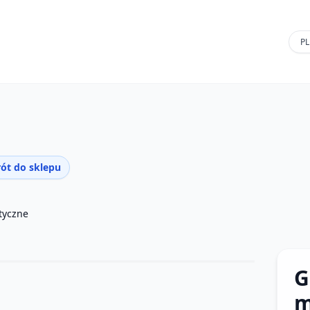
ót do sklepu
styczne
G
m