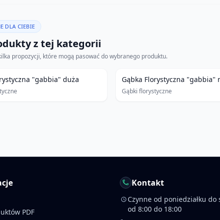
E DLA CIEBIE
dukty z tej kategorii
kilka propozycji, które mogą pasować do wybranego produktu.
rystyczna "gabbia" duża
Gąbka Florystyczna "gabbia" 
styczne
Gąbki florystyczne
cje
Kontakt
Czynne od poniedziałku do 
od 8:00 do 18:00
duktów PDF