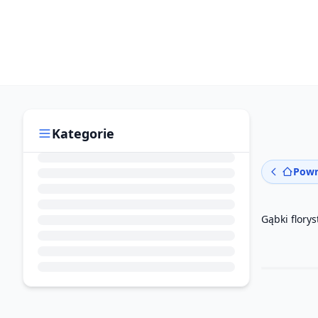
Kategorie
Powr
Gąbki flory