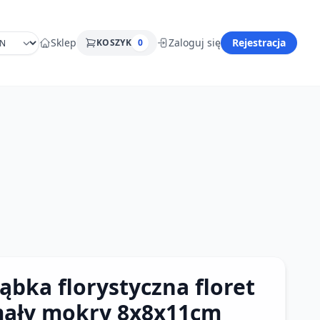
Sklep
Zaloguj się
Rejestracja
KOSZYK
0
ąbka florystyczna floret
ały mokry 8x8x11cm