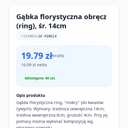
Gąbka florystyczna obręcz
(ring), śr. 14cm
SYMBOL:
GF-RING14
19.79 zł
brutto
16.09 zł netto
Dostępne: 46 szt.
Opis produktu
Gąbka Florystyczna ring, "mokry" (do kwiatów
żywych). Wymiary: średnica zewnętrzna 14cm,
średnia wewnętrzna 6cm, grubość 4cm. Przy jej
pomocy można wykonać kompozycję wg.
własnego pomysłu.