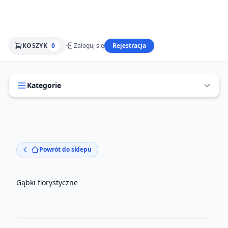
KOSZYK
0
Zaloguj się
Rejestracja
Kategorie
Powrót do sklepu
Gąbki florystyczne