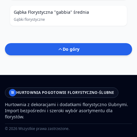
Gąbka Florystyczna "gabbia" średnia
Gąbki florystyczne
Do góry
HURTOWNIA POGOTOWIE FLORYSTYCZNO-ŚLUBNE
Hurtownia z dekoracjami i dodatkami florystyczno ślubnymi.
Import bezpośredni i szeroki wybór asortymentu dla
florystów.
©
2026
Wszystkie prawa zastrzeżone.