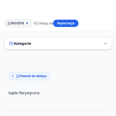
KOSZYK
0
Zaloguj się
Rejestracja
Kategorie
Powrót do sklepu
Gąbki florystyczne