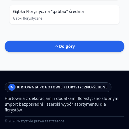
Gąbka Florystyczna "gabbia" średnia
Gąbki florystyczne
Do góry
HURTOWNIA POGOTOWIE FLORYSTYCZNO-ŚLUBNE
Hurtownia z dekoracjami i dodatkami florystyczno ślubnymi.
Import bezpośredni i szeroki wybór asortymentu dla
florystów.
©
2026
Wszystkie prawa zastrzeżone.