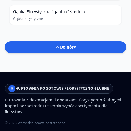
Gąbka Florystyczna "gabbia" średnia
Gąbki florystyczne
Do góry
HURTOWNIA POGOTOWIE FLORYSTYCZNO-ŚLUBNE
Hurtownia z dekoracjami i dodatkami florystyczno ślubnymi.
Import bezpośredni i szeroki wybór asortymentu dla
florystów.
©
2026
Wszystkie prawa zastrzeżone.