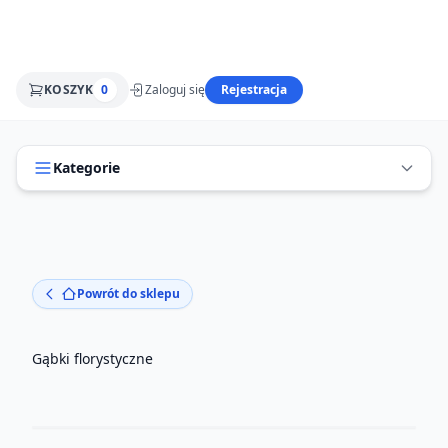
KOSZYK
0
Zaloguj się
Rejestracja
Kategorie
Powrót do sklepu
Gąbki florystyczne