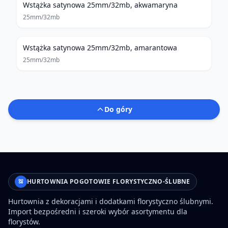
Wstążka satynowa 25mm/32mb, akwamaryna
25mm/32mb
Wstążka satynowa 25mm/32mb, amarantowa
25mm/32mb
Do góry
HURTOWNIA POGOTOWIE FLORYSTYCZNO-ŚLUBNE
Hurtownia z dekoracjami i dodatkami florystyczno ślubnymi.
Import bezpośredni i szeroki wybór asortymentu dla
florystów.