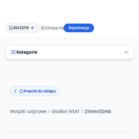
KOSZYK
0
Zaloguj się
Rejestracja
Kategorie
Powrót do sklepu
Wstążki satynowe
Gładkie WSAT
25mm/32mb