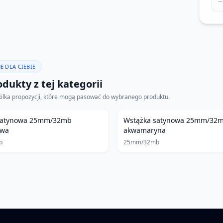
−
E DLA CIEBIE
dukty z tej kategorii
kilka propozycji, które mogą pasować do wybranego produktu.
satynowa 25mm/32mb
Wstążka satynowa 25mm/32m
owa
akwamaryna
b
25mm/32mb