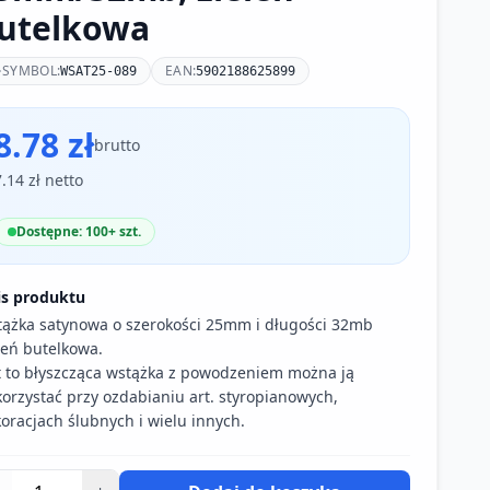
utelkowa
SYMBOL:
EAN:
WSAT25-089
5902188625899
8.78 zł
brutto
7.14 zł netto
Dostępne: 100+ szt.
is produktu
ążka satynowa o szerokości 25mm i długości 32mb
leń butelkowa.
t to błyszcząca wstążka z powodzeniem można ją
orzystać przy ozdabianiu art. styropianowych,
oracjach ślubnych i wielu innych.