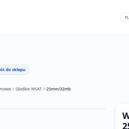
ót do sklepu
tynowe
Gładkie WSAT
25mm/32mb
W
2