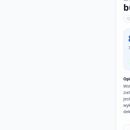
b
Op
Wst
zie
Jes
wyk
dek