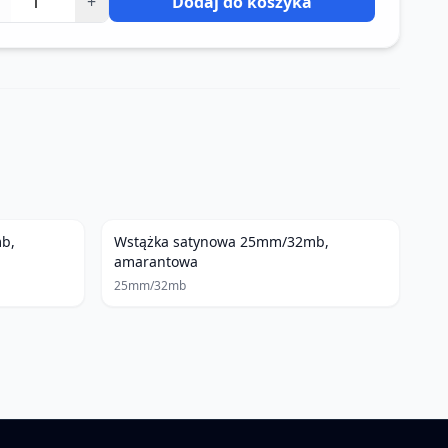
+
Dodaj do koszyka
b,
Wstążka satynowa 25mm/32mb,
amarantowa
25mm/32mb