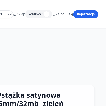
Sklep
Zaloguj się
Rejestracja
KOSZYK
0
stążka satynowa
5mm/32mb, zieleń