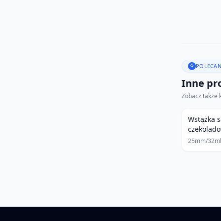
POLECAN
Inne pro
Zobacz także 
Wstążka 
czekolad
25mm/32m