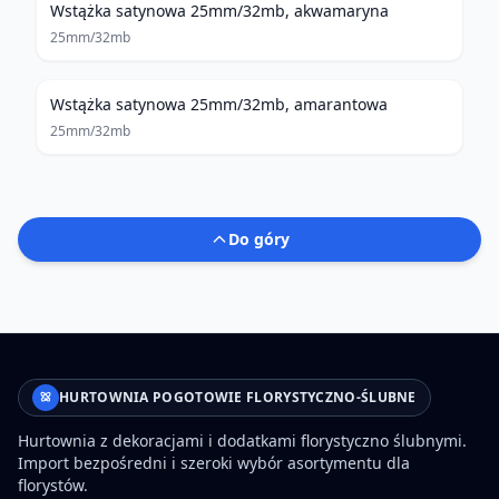
Wstążka satynowa 25mm/32mb, akwamaryna
25mm/32mb
Wstążka satynowa 25mm/32mb, amarantowa
25mm/32mb
Do góry
HURTOWNIA POGOTOWIE FLORYSTYCZNO-ŚLUBNE
Hurtownia z dekoracjami i dodatkami florystyczno ślubnymi.
Import bezpośredni i szeroki wybór asortymentu dla
florystów.