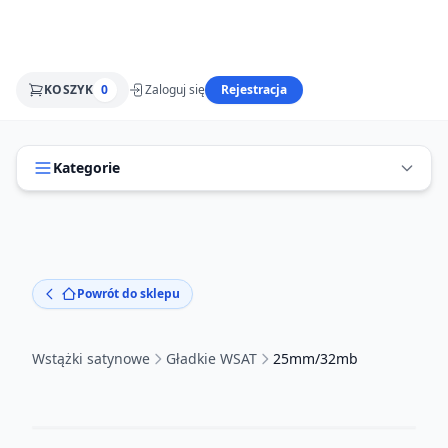
KOSZYK
0
Zaloguj się
Rejestracja
Kategorie
Powrót do sklepu
Wstążki satynowe
Gładkie WSAT
25mm/32mb