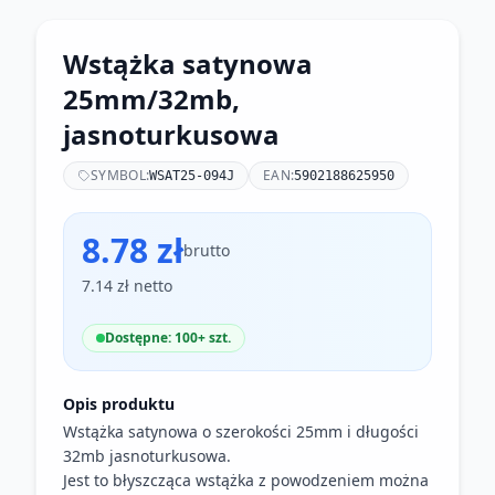
Wstążka satynowa
25mm/32mb,
jasnoturkusowa
SYMBOL:
EAN:
WSAT25-094J
5902188625950
8.78 zł
brutto
7.14 zł netto
Dostępne: 100+ szt.
Opis produktu
Wstążka satynowa o szerokości 25mm i długości
32mb jasnoturkusowa.
Jest to błyszcząca wstążka z powodzeniem można