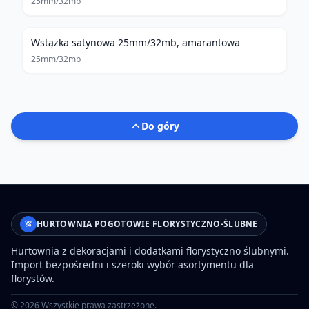
25mm/32mb
Wstążka satynowa 25mm/32mb, amarantowa
25mm/32mb
Do góry
HURTOWNIA POGOTOWIE FLORYSTYCZNO-ŚLUBNE
Hurtownia z dekoracjami i dodatkami florystyczno ślubnymi.
Import bezpośredni i szeroki wybór asortymentu dla
florystów.
©
2026
Wszystkie prawa zastrzeżone.