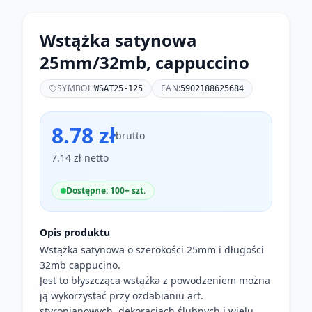
Wstążka satynowa
25mm/32mb, cappuccino
SYMBOL:
EAN:
WSAT25-125
5902188625684
8.78 zł
brutto
7.14 zł netto
Dostępne: 100+ szt.
Opis produktu
Wstążka satynowa o szerokości 25mm i długości
32mb cappucino.
Jest to błyszcząca wstążka z powodzeniem można
ją wykorzystać przy ozdabianiu art.
styropianowych, dekoracjach ślubnych i wielu