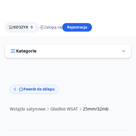
KOSZYK
0
Zaloguj się
Rejestracja
Kategorie
Powrót do sklepu
Wstążki satynowe
Gładkie WSAT
25mm/32mb