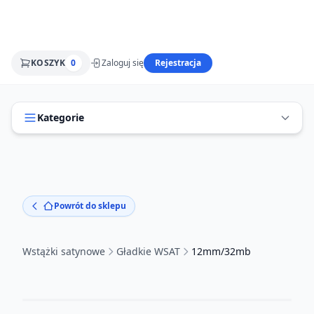
KOSZYK
0
Zaloguj się
Rejestracja
Kategorie
Powrót do sklepu
Wstążki satynowe
Gładkie WSAT
12mm/32mb