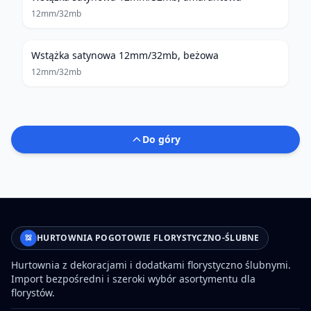
12mm/32mb
Wstążka satynowa 12mm/32mb, beżowa
12mm/32mb
Do góry
HURTOWNIA POGOTOWIE FLORYSTYCZNO-ŚLUBNE
Hurtownia z dekoracjami i dodatkami florystyczno ślubnymi.
Import bezpośredni i szeroki wybór asortymentu dla
florystów.