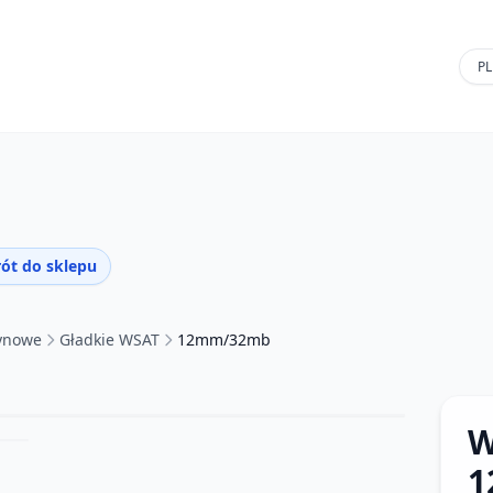
ót do sklepu
tynowe
Gładkie WSAT
12mm/32mb
W
1