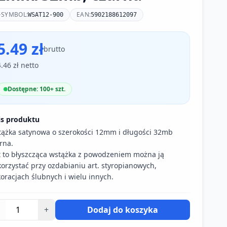
SYMBOL:
EAN:
WSAT12-900
5902188612097
5.49 zł
brutto
4.46 zł netto
Dostępne: 100+ szt.
is produktu
ążka satynowa o szerokości 12mm i długości 32mb
rna.
t to błyszcząca wstążka z powodzeniem można ją
orzystać przy ozdabianiu art. styropianowych,
oracjach ślubnych i wielu innych.
+
Dodaj do koszyka