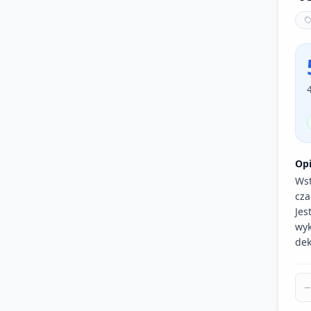
Op
Wst
cza
Jes
wyk
dek
−