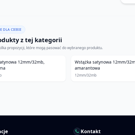
E DLA CIEBIE
dukty z tej kategorii
kilka propozycji, które mogą pasować do wybranego produktu.
satynowa 12mm/32mb,
Wstążka satynowa 12mm/32m
yna
amarantowa
b
12mm/32mb
cje
Kontakt