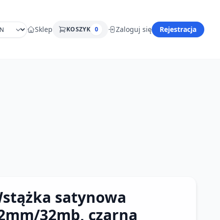
Sklep
Zaloguj się
Rejestracja
KOSZYK
0
stążka satynowa
2mm/32mb, czarna