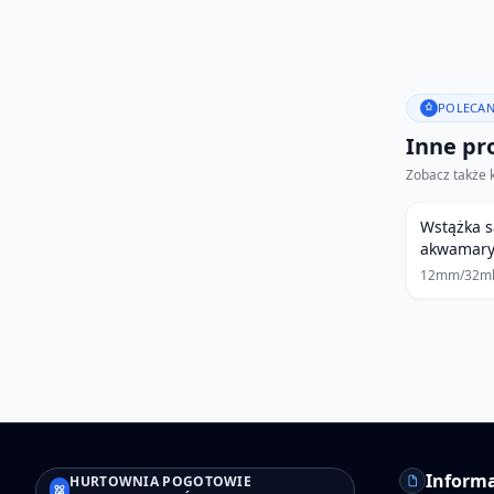
POLECAN
Inne pro
Zobacz także 
Wstążka 
akwamar
12mm/32m
Informa
HURTOWNIA POGOTOWIE