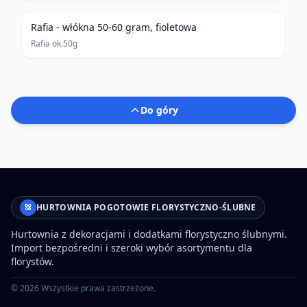
Rafia - włókna 50-60 gram, fioletowa
Rafia ok.50g
Do góry
HURTOWNIA POGOTOWIE FLORYSTYCZNO-ŚLUBNE
Hurtownia z dekoracjami i dodatkami florystyczno ślubnymi.
Import bezpośredni i szeroki wybór asortymentu dla
florystów.
©
2026
Wszystkie prawa zastrzeżone.