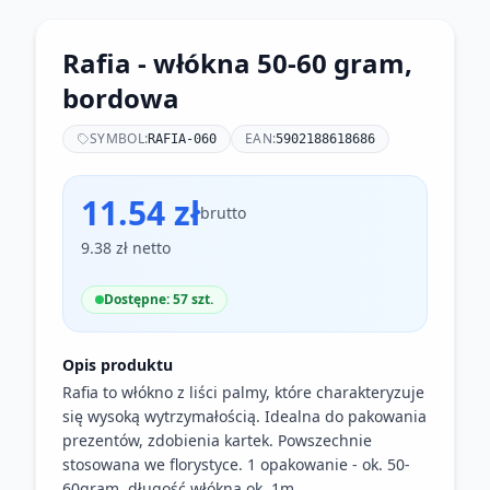
Rafia - włókna 50-60 gram,
bordowa
SYMBOL:
EAN:
RAFIA-060
5902188618686
11.54 zł
brutto
9.38 zł netto
Dostępne: 57 szt.
Opis produktu
Rafia to włókno z liści palmy, które charakteryzuje
się wysoką wytrzymałością. Idealna do pakowania
prezentów, zdobienia kartek. Powszechnie
stosowana we florystyce. 1 opakowanie - ok. 50-
60gram, długość włókna ok. 1m.