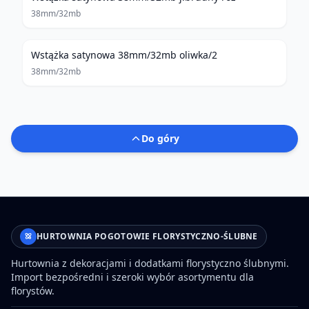
38mm/32mb
Wstążka satynowa 38mm/32mb oliwka/2
38mm/32mb
Do góry
HURTOWNIA POGOTOWIE FLORYSTYCZNO-ŚLUBNE
Hurtownia z dekoracjami i dodatkami florystyczno ślubnymi.
Import bezpośredni i szeroki wybór asortymentu dla
florystów.