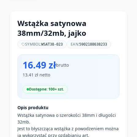
Wstążka satynowa
38mm/32mb, jajko
SYMBOL:
EAN:
WSAT38-023
5902188638233
16.49 zł
brutto
13.41 zł netto
Dostępne: 100+ szt.
Opis produktu
Wstążka satynowa o szerokości 38mm i długości
32mb.
Jest to błyszcząca wstążka z powodzeniem można
ją wykorzystać przy ozdabianiu art.