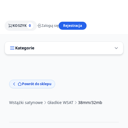
KOSZYK
0
Zaloguj się
Rejestracja
Kategorie
Powrót do sklepu
Wstążki satynowe
Gładkie WSAT
38mm/32mb