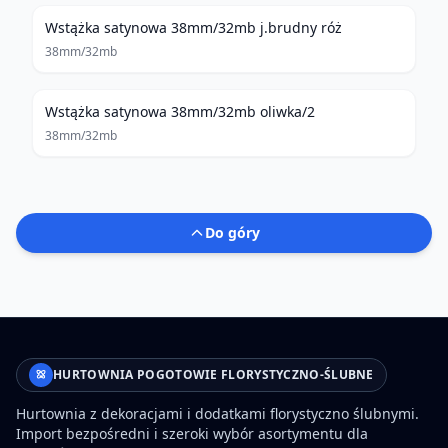
Wstążka satynowa 38mm/32mb j.brudny róż
38mm/32mb
Wstążka satynowa 38mm/32mb oliwka/2
38mm/32mb
Do góry
HURTOWNIA POGOTOWIE FLORYSTYCZNO-ŚLUBNE
Hurtownia z dekoracjami i dodatkami florystyczno ślubnymi.
Import bezpośredni i szeroki wybór asortymentu dla