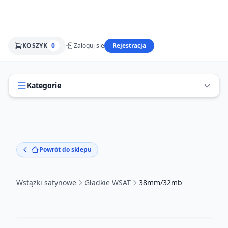
KOSZYK
0
Zaloguj się
Rejestracja
Kategorie
Powrót do sklepu
Wstążki satynowe
Gładkie WSAT
38mm/32mb