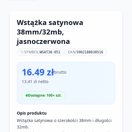
Wstążka satynowa
38mm/32mb,
jasnoczerwona
SYMBOL:
EAN:
WSAT38-051
5902188638516
16.49 zł
brutto
13.41 zł netto
Dostępne: 100+ szt.
Opis produktu
Wstążka satynowa o szerokości 38mm i długości
32mb.