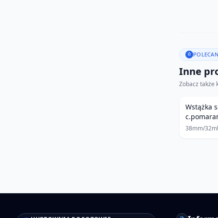
POLECAN
Inne pro
Zobacz także 
Wstążka 
c.pomara
38mm/32m