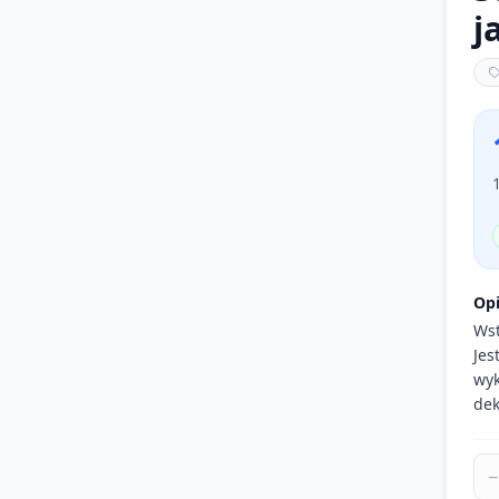
j
Op
Wst
Jes
wyk
dek
−