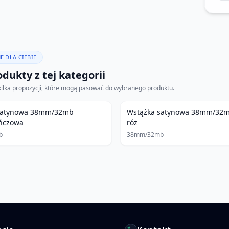
E DLA CIEBIE
dukty z tej kategorii
kilka propozycji, które mogą pasować do wybranego produktu.
satynowa 38mm/32mb
Wstążka satynowa 38mm/32m
ńczowa
róż
b
38mm/32mb