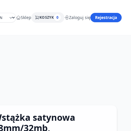
Sklep
Zaloguj się
Rejestracja
KOSZYK
0
stążka satynowa
8mm/32mb,