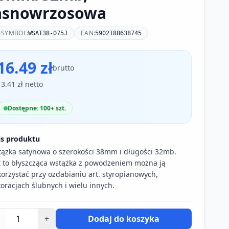
asnowrzosowa
SYMBOL:
EAN:
WSAT38-075J
5902188638745
16.49 zł
brutto
13.41 zł netto
Dostępne: 100+ szt.
is produktu
ążka satynowa o szerokości 38mm i długości 32mb.
t to błyszcząca wstążka z powodzeniem można ją
orzystać przy ozdabianiu art. styropianowych,
oracjach ślubnych i wielu innych.
+
Dodaj do koszyka