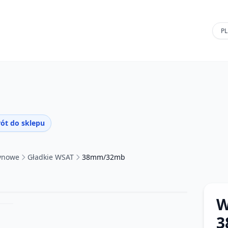
ót do sklepu
tynowe
Gładkie WSAT
38mm/32mb
W
3