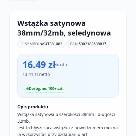
Wstążka satynowa
38mm/32mb, seledynowa
SYMBOL:
EAN:
WSAT38-083
5902188638837
16.49 zł
brutto
13.41 zł netto
Dostępne: 100+ szt.
Opis produktu
Wstążka satynowa o szerokości 38mm i długości
32mb.
Jest to błyszcząca wstążka z powodzeniem można
ją wykorzystać przy ozdabianiu art.