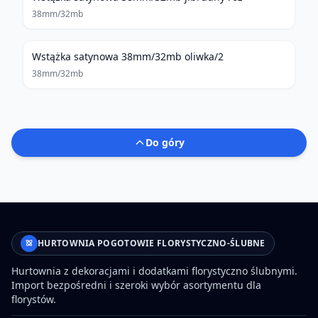
38mm/32mb
Wstążka satynowa 38mm/32mb oliwka/2
38mm/32mb
Do góry
HURTOWNIA POGOTOWIE FLORYSTYCZNO-ŚLUBNE
Hurtownia z dekoracjami i dodatkami florystyczno ślubnymi.
Import bezpośredni i szeroki wybór asortymentu dla
florystów.