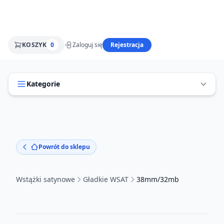
KOSZYK
0
Zaloguj się
Rejestracja
Kategorie
Powrót do sklepu
Wstążki satynowe
Gładkie WSAT
38mm/32mb