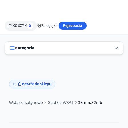
KOSZYK
0
Zaloguj się
Rejestracja
Kategorie
Powrót do sklepu
Wstążki satynowe
Gładkie WSAT
38mm/32mb