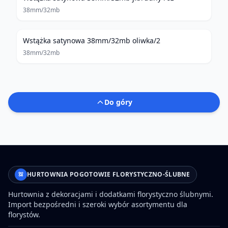
38mm/32mb
Wstążka satynowa 38mm/32mb oliwka/2
38mm/32mb
Do góry
HURTOWNIA POGOTOWIE FLORYSTYCZNO-ŚLUBNE
Hurtownia z dekoracjami i dodatkami florystyczno ślubnymi.
Import bezpośredni i szeroki wybór asortymentu dla
florystów.