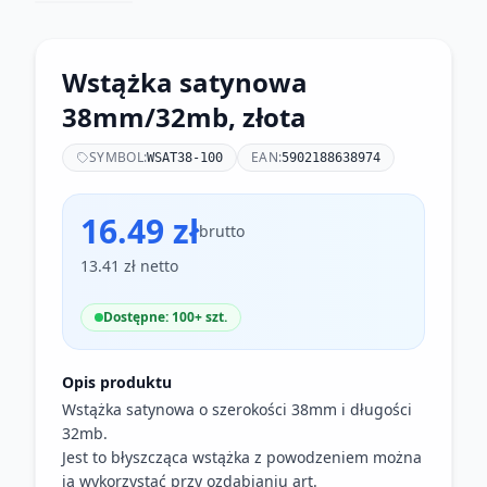
Wstążka satynowa
38mm/32mb, złota
SYMBOL:
EAN:
WSAT38-100
5902188638974
16.49 zł
brutto
13.41 zł netto
Dostępne: 100+ szt.
Opis produktu
Wstążka satynowa o szerokości 38mm i długości
32mb.
Jest to błyszcząca wstążka z powodzeniem można
ją wykorzystać przy ozdabianiu art.