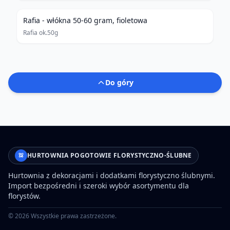
Rafia - włókna 50-60 gram, fioletowa
Rafia ok.50g
Do góry
HURTOWNIA POGOTOWIE FLORYSTYCZNO-ŚLUBNE
Hurtownia z dekoracjami i dodatkami florystyczno ślubnymi.
Import bezpośredni i szeroki wybór asortymentu dla
florystów.
©
2026
Wszystkie prawa zastrzeżone.