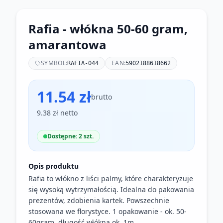
Rafia - włókna 50-60 gram,
amarantowa
SYMBOL:
EAN:
RAFIA-044
5902188618662
11.54 zł
brutto
9.38 zł netto
Dostępne: 2 szt.
Opis produktu
Rafia to włókno z liści palmy, które charakteryzuje
się wysoką wytrzymałością. Idealna do pakowania
prezentów, zdobienia kartek. Powszechnie
stosowana we florystyce. 1 opakowanie - ok. 50-
60gram, długość włókna ok. 1m.