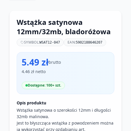
Wstążka satynowa
12mm/32mb, bladoróżowa
SYMBOL:
EAN:
WSAT12-047
5902188646207
5.49 zł
brutto
4.46 zł netto
Dostępne: 100+ szt.
Opis produktu
Wstążka satynowa o szerokości 12mm i długości
32mb malinowa.
Jest to błyszcząca wstążka z powodzeniem można
ją wykorzystać przy ozdabianiu art.