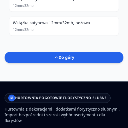
12mm/32mb
Wstążka satynowa 12mm/32mb, beżowa
12mm/32mb
Do góry
HURTOWNIA POGOTOWIE FLORYSTYCZNO-ŚLUBNE
Hurtownia z dekoracjami i dodatkami florystyczno ślubnymi.
Import bezpośredni i szeroki wybór asortymentu dla
florystów.