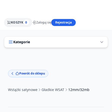
KOSZYK
0
Zaloguj się
Rejestracja
Kategorie
Powrót do sklepu
Wstążki satynowe
Gładkie WSAT
12mm/32mb