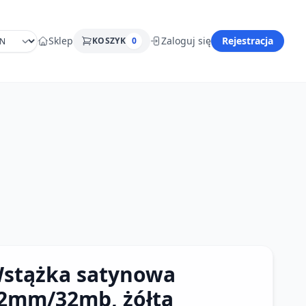
Sklep
Zaloguj się
Rejestracja
KOSZYK
0
stążka satynowa
2mm/32mb, żółta