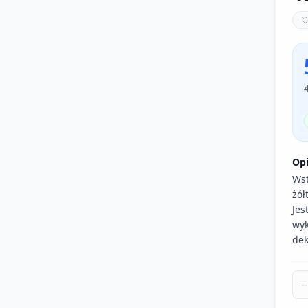
Op
Wst
żół
Jes
wyk
dek
−