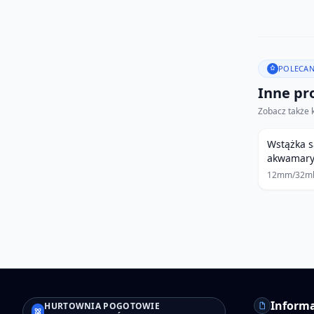
POLECAN
Inne pro
Zobacz także 
Wstążka 
akwamar
12mm/32m
Informa
HURTOWNIA POGOTOWIE