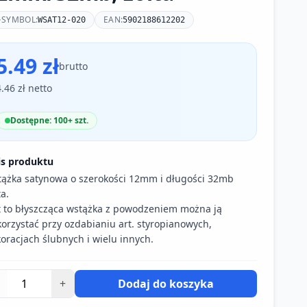
SYMBOL:
EAN:
WSAT12-020
5902188612202
5.49 zł
brutto
4.46 zł netto
Dostępne: 100+ szt.
is produktu
ążka satynowa o szerokości 12mm i długości 32mb
ta.
t to błyszcząca wstążka z powodzeniem można ją
orzystać przy ozdabianiu art. styropianowych,
oracjach ślubnych i wielu innych.
+
Dodaj do koszyka