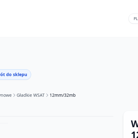
ót do sklepu
tynowe
Gładkie WSAT
12mm/32mb
W
1