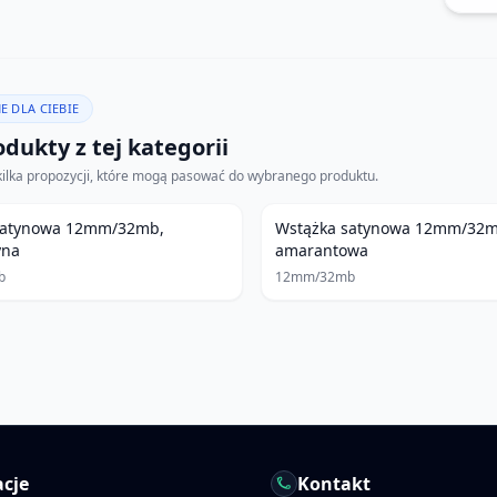
E DLA CIEBIE
dukty z tej kategorii
kilka propozycji, które mogą pasować do wybranego produktu.
satynowa 12mm/32mb,
Wstążka satynowa 12mm/32m
yna
amarantowa
b
12mm/32mb
cje
Kontakt