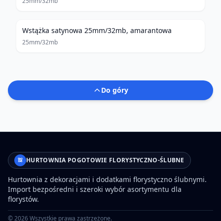
25mm/32mb
Wstążka satynowa 25mm/32mb, amarantowa
25mm/32mb
Do góry
HURTOWNIA POGOTOWIE FLORYSTYCZNO-ŚLUBNE
Hurtownia z dekoracjami i dodatkami florystyczno ślubnymi.
Import bezpośredni i szeroki wybór asortymentu dla
florystów.
©
2026
Wszystkie prawa zastrzeżone.