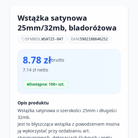
Wstążka satynowa
25mm/32mb, bladoróżowa
SYMBOL:
EAN:
WSAT25-047
5902188646252
8.78 zł
brutto
7.14 zł netto
Dostępne: 100+ szt.
Opis produktu
Wstążka satynowa o szerokości 25mm i długości
32mb.
Jest to błyszcząca wstążka z powodzeniem można
ją wykorzystać przy ozdabianiu art.
styropianowych, dekoracjach ślubnych i wielu