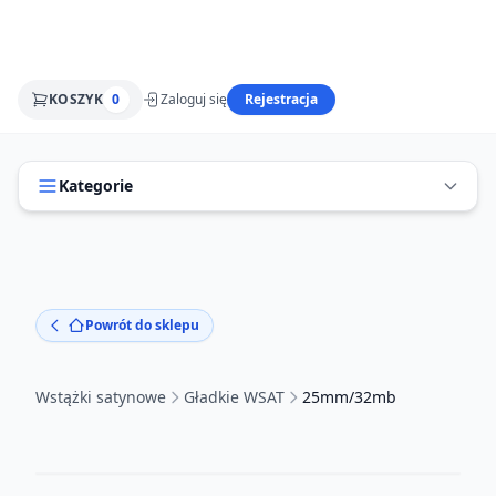
KOSZYK
0
Zaloguj się
Rejestracja
Kategorie
Powrót do sklepu
Wstążki satynowe
Gładkie WSAT
25mm/32mb